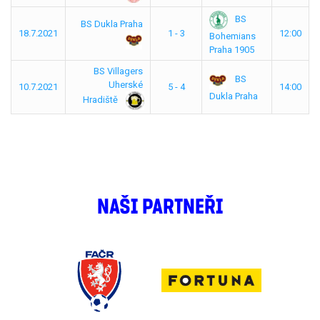
BS
BS Dukla Praha
18.7.2021
1 - 3
12:00
Bohemians
Praha 1905
BS Villagers
BS
Uherské
10.7.2021
5 - 4
14:00
Dukla Praha
Hradiště
NAŠI PARTNEŘI