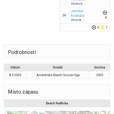
Obránce
Jaroslav
26
Kostraba
9'
Útočník
3
1
Podrobnosti
Datum
Soutěž
Sezóna
8.5.2023
Amatérská Beach Soccer liga
2023
Místo zápasu
Beach Radlicka