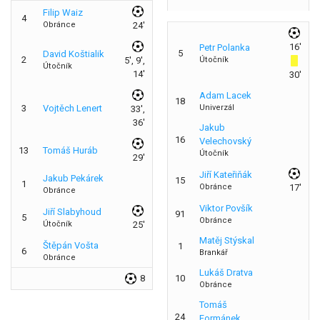
Filip Waiz
4
Obránce
24'
16'
Petr Polanka
5
David Koštialik
2
5', 9',
Útočník
Útočník
14'
30'
Adam Lacek
18
3
Vojtěch Lenert
Univerzál
33',
36'
Jakub
16
Velechovský
13
Tomáš Huráb
Útočník
29'
Jiří Kateřiňák
Jakub Pekárek
15
1
Obránce
17'
Obránce
Viktor Povšík
Jiří Slabyhoud
91
5
Obránce
Útočník
25'
Matěj Stýskal
Štěpán Vošta
1
6
Brankář
Obránce
Lukáš Dratva
8
10
Obránce
Tomáš
24
Formánek