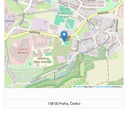
Leaflet
|
Map data ©
OpenStreetMap
contributors
158 00 Praha, Česko