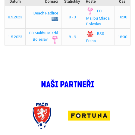
Datum
Domácí
Statistiky
Hosté
Čas
FC
Beach Radlice
8.5.2023
8 - 3
18:30
Malibu Mladá
Boleslav
FC Malibu Mladá
BSS
1.5.2023
8 - 9
18:30
Boleslav
Praha
NAŠI PARTNEŘI