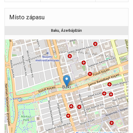
Místo zápasu
Baku, Ázerbájdžán
Leaflet
|
Map data ©
OpenStreetMap
contributors