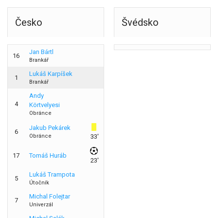
Česko
Švédsko
Jan Bártl
16
Brankář
Lukáš Karpíšek
1
Brankář
Andy
4
Körtvelyesi
Obránce
Jakub Pekárek
6
Obránce
33'
17
Tomáš Huráb
23'
Lukáš Trampota
5
Útočník
Michal Folejtar
7
Univerzál