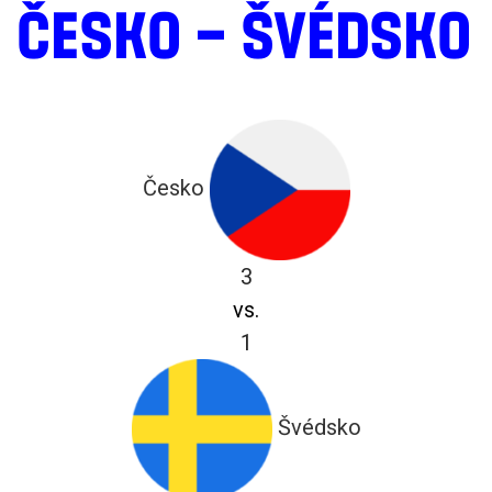
ČESKO – ŠVÉDSKO
Česko
3
vs.
1
Švédsko