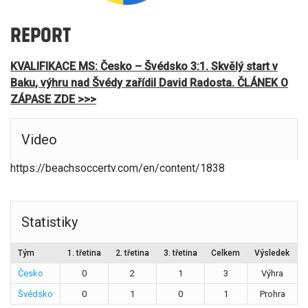
REPORT
KVALIFIKACE MS: Česko – Švédsko 3:1. Skvělý start v
Baku, výhru nad Švédy zařídil David Radosta. ČLÁNEK O
ZÁPASE ZDE >>>
Video
https://beachsoccertv.com/en/content/1838
Statistiky
Tým
1. třetina
2. třetina
3. třetina
Celkem
Výsledek
Česko
0
2
1
3
Výhra
Švédsko
0
1
0
1
Prohra