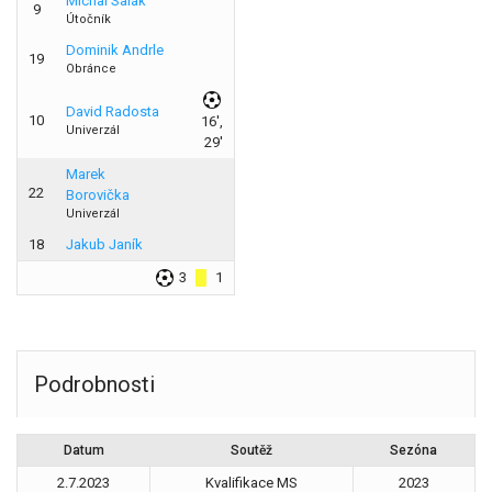
Michal Salák
9
Útočník
Dominik Andrle
19
Obránce
David Radosta
10
16',
Univerzál
29'
Marek
22
Borovička
Univerzál
18
Jakub Janík
3
1
Podrobnosti
Datum
Soutěž
Sezóna
2.7.2023
Kvalifikace MS
2023