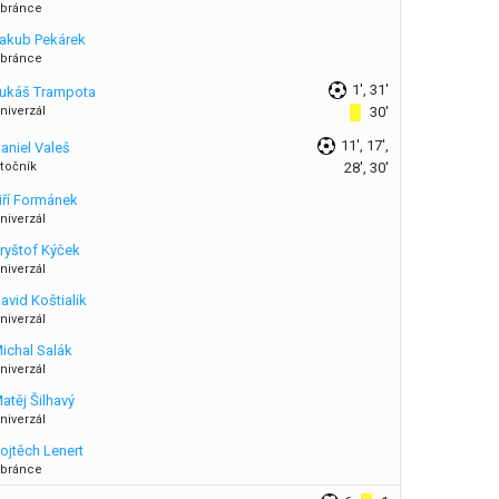
bránce
akub Pekárek
bránce
1', 31'
ukáš Trampota
niverzál
30'
11', 17',
aniel Valeš
točník
28', 30'
iří Formánek
niverzál
ryštof Kýček
niverzál
avid Koštialik
niverzál
ichal Salák
niverzál
atěj Šilhavý
niverzál
ojtěch Lenert
bránce