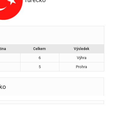
Turecko
tina
Celkem
Výsledek
6
Výhra
5
Prohra
ko