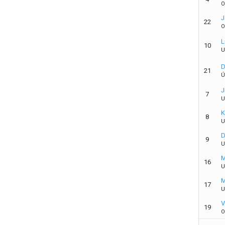
O
J
22
O
L
10
U
D
21
Ú
J
7
U
K
8
U
D
9
U
M
16
U
M
17
U
V
19
O