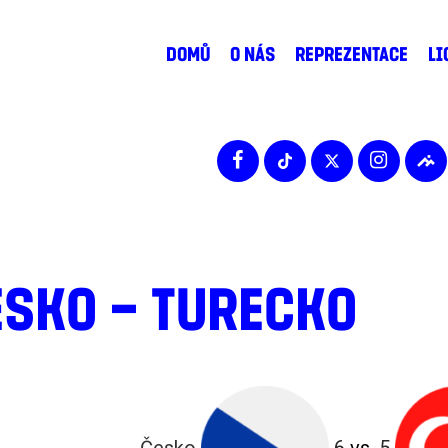
DOMŮ
O NÁS
REPREZENTACE
LI
ESKO – TURECKO