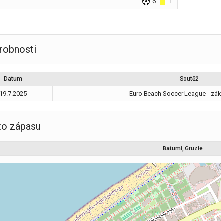
6
1
robnosti
Datum
Soutěž
19.7.2025
Euro Beach Soccer League - zák
to zápasu
Batumi, Gruzie