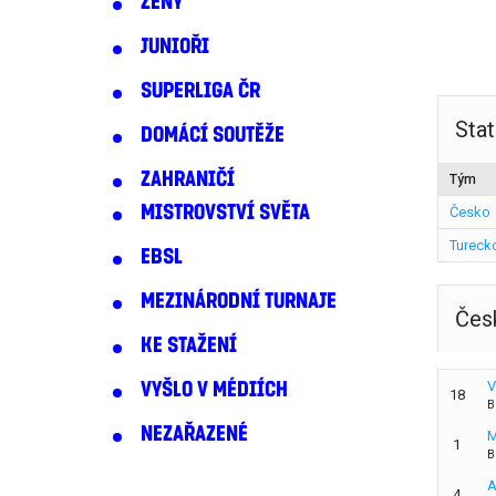
ŽENY
JUNIOŘI
SUPERLIGA ČR
Stat
DOMÁCÍ SOUTĚŽE
ZAHRANIČÍ
Tým
MISTROVSTVÍ SVĚTA
Česko
Tureck
EBSL
MEZINÁRODNÍ TURNAJE
Čes
KE STAŽENÍ
V
VYŠLO V MÉDIÍCH
18
B
NEZAŘAZENÉ
M
1
B
A
4