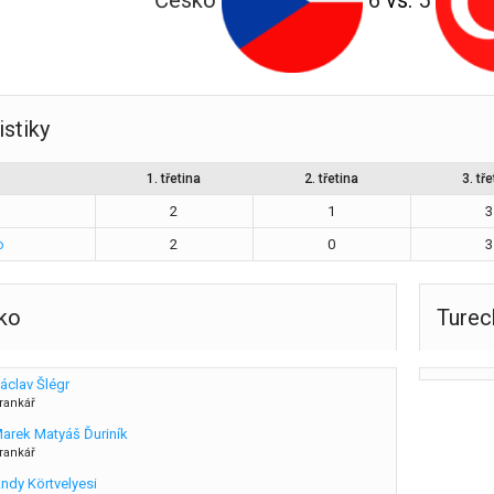
Česko
6
vs.
5
istiky
1. třetina
2. třetina
3. tře
2
1
3
o
2
0
3
ko
Turec
áclav Šlégr
rankář
arek Matyáš Ďuriník
rankář
ndy Körtvelyesi