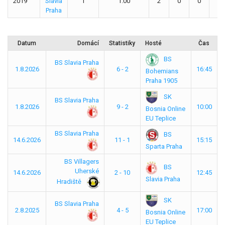
2019
Slavia
1
1.00
2
0
0
0
Praha
Datum
Domácí
Statistiky
Hosté
Čas
BS
BS Slavia Praha
1.8.2026
6 - 2
16:45
Bohemians
Praha 1905
SK
BS Slavia Praha
1.8.2026
9 - 2
10:00
Bosnia Online
EU Teplice
BS Slavia Praha
BS
14.6.2026
11 - 1
15:15
Sparta Praha
BS Villagers
BS
Uherské
14.6.2026
2 - 10
12:45
Slavia Praha
Hradiště
SK
BS Slavia Praha
2.8.2025
4 - 5
17:00
Bosnia Online
EU Teplice