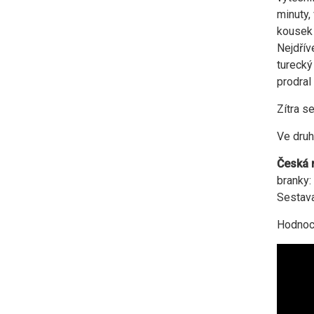
minuty,
kousek 
Nejdřív
turecký
prodral
Zítra s
Ve druh
Česká r
branky: 
Sestava
Hodnoce