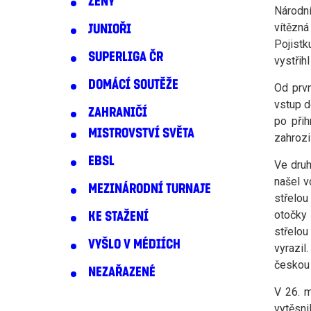
ŽENY
Národní
vítězná
JUNIOŘI
Pojist
SUPERLIGA ČR
vystřih
DOMÁCÍ SOUTĚŽE
Od prvn
vstup d
ZAHRANIČÍ
po přih
MISTROVSTVÍ SVĚTA
zahrozi
EBSL
Ve druh
našel v
MEZINÁRODNÍ TURNAJE
střelou
otočky
KE STAŽENÍ
střelou
VYŠLO V MÉDIÍCH
vyrazil
českou 
NEZAŘAZENÉ
V 26. m
vytěsni