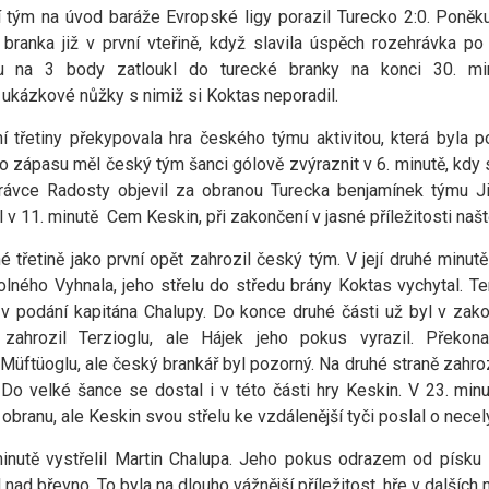
 tým na úvod baráže Evropské ligy porazil Turecko 2:0. Poně
 branka již v první vteřině, když slavila úspěch rozehrávka p
ku na 3 body zatloukl do turecké branky na konci 30. min
l ukázkové nůžky s nimiž si Koktas neporadil.
í třetiny překypovala hra českého týmu aktivitou, která byla p
o zápasu měl český tým šanci gólově zvýraznit v 6. minutě, kdy s
rávce Radosty objevil za obranou Turecka benjamínek týmu Jiří
l v 11. minutě Cem Keskin, při zakončení v jasné příležitosti naště
é třetině jako první opět zahrozil český tým. V její druhé minutě
olného Vyhnala, jeho střelu do středu brány Koktas vychytal. Ten
 v podání kapitána Chalupy. Do konce druhé části už byl v zak
 zahrozil Terzioglu, ale Hájek jeho pokus vyrazil. Překon
 Müftüoglu, ale český brankář byl pozorný. Na druhé straně zahroz
. Do velké šance se dostal i v této části hry Keskin. V 23. mi
obranu, ale Keskin svou střelu ke vzdálenější tyči poslal o necel
inutě vystřelil Martin Chalupa. Jeho pokus odrazem od písku 
l nad břevno. To byla na dlouho vážnější příležitost, hře v dalšíc