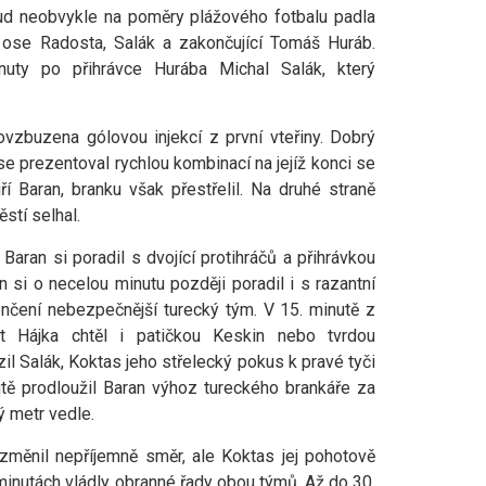
kud neobvykle na poměry plážového fotbalu padla
o ose Radosta, Salák a zakončující Tomáš Huráb.
uty po přihrávce Hurába Michal Salák, který
ovzbuzena gólovou injekcí z první vteřiny. Dobrý
e prezentoval rychlou kombinací na jejíž konci se
 Baran, branku však přestřelil. Na druhé straně
stí selhal.
 Baran si poradil s dvojící protihráčů a přihrávkou
 si o necelou minutu později poradil i s razantní
ončení nebezpečnější turecký tým. V 15. minutě z
at Hájka chtěl i patičkou Keskin nebo tvrdou
il Salák, Koktas jeho střelecký pokus k pravé tyči
nutě prodloužil Baran výhoz tureckého brankáře za
ý metr vedle.
změnil nepříjemně směr, ale Koktas jej pohotově
h minutách vládly obranné řady obou týmů. Až do 30.