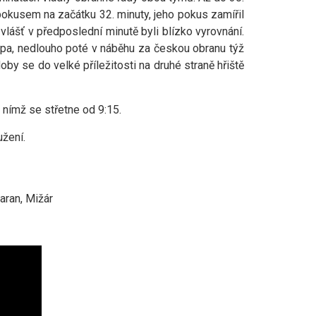
 pokusem na začátku 32. minuty, jeho pokus zamířil
vlášť v předposlední minutě byli blízko vyrovnání.
lupa, nedlouho poté v náběhu za českou obranu týž
oby se do velké příležitosti na druhé straně hřiště
 nímž se střetne od 9:15.
užení.
aran, Mižár