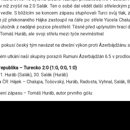
 v níž zvýšil na 2:0 Salák. Ten o sobě dal vědět další střeleckým
vedle. S blížícím se koncem zápasu stupňovali Turci svůj tlak, z
e již překonaného Hájka zastoupil na čáře po střele Yücela Cha
 útočník z nadějné pozice přestřelil. Těsně před uplynutím hrací d
 Tomáš Huráb, ale svoji střelu mezi tyče nevměstnal.
e pokusí český tým navázat na dnešní výkon proti Ázerbájdžánu s
ém utkání naší skupiny porazili Rumuni Ázerbájdžán 6:5 v prodlo
epublika – Turecko 2:0 (1:0, 0:0, 1:0)
1. Huráb (Salák), 30. Salák (Huráb)
 ČR: Hájek – Chalupa, Tošovský, Huráb, Radosta, Vyhnal, Salák, B
ní zápasu – Tomáš Huráb, autor prvního gólu: