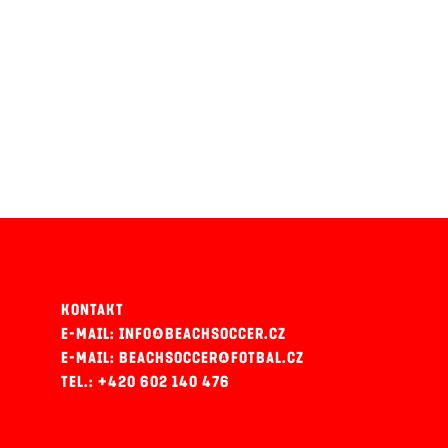
KONTAKT
E-MAIL: INFO@BEACHSOCCER.CZ
E-MAIL: BEACHSOCCER@FOTBAL.CZ
TEL.: +420 602 140 476