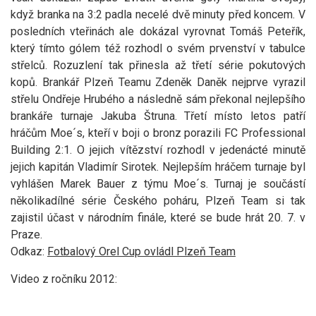
když branka na 3:2 padla necelé dvě minuty před koncem. V
posledních vteřinách ale dokázal vyrovnat Tomáš Peteřík,
který tímto gólem též rozhodl o svém prvenství v tabulce
střelců. Rozuzlení tak přinesla až třetí série pokutových
kopů. Brankář Plzeň Teamu Zdeněk Daněk nejprve vyrazil
střelu Ondřeje Hrubého a následně sám překonal nejlepšího
brankáře turnaje Jakuba Štruna. Třetí místo letos patří
hráčům Moe´s, kteří v boji o bronz porazili FC Professional
Building 2:1. O jejich vítězství rozhodl v jedenácté minutě
jejich kapitán Vladimír Sirotek. Nejlepším hráčem turnaje byl
vyhlášen Marek Bauer z týmu Moe´s. Turnaj je součástí
několikadílné série Českého poháru, Plzeň Team si tak
zajistil účast v národním finále, které se bude hrát 20. 7. v
Praze.
Odkaz:
Fotbalový Orel Cup ovládl Plzeň Team
Video z ročníku 2012: