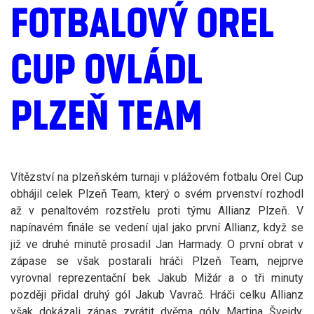
FOTBALOVÝ OREL
CUP OVLÁDL
PLZEŇ TEAM
Vítězství na plzeňském turnaji v plážovém fotbalu Orel Cup
obhájil celek Plzeň Team, který o svém prvenství rozhodl
až v penaltovém rozstřelu proti týmu Allianz Plzeň. V
napínavém finále se vedení ujal jako první Allianz, když se
již ve druhé minutě prosadil Jan Harmady. O první obrat v
zápase se však postarali hráči Plzeň Team, nejprve
vyrovnal reprezentační bek Jakub Mižár a o tři minuty
později přidal druhý gól Jakub Vavrač. Hráči celku Allianz
však dokázali zápas zvrátit dvěma góly Martina Švejdy,