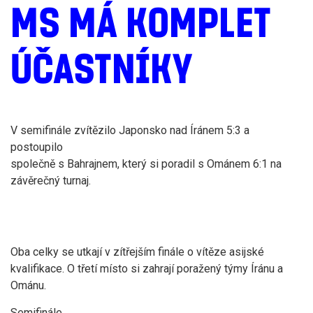
MS MÁ KOMPLET
ÚČASTNÍKY
V semifinále zvítězilo Japonsko nad Íránem 5:3 a
postoupilo
společně s Bahrajnem, který si poradil s Ománem 6:1 na
závěrečný turnaj.
Oba celky se utkají v zítřejším finále o vítěze asijské
kvalifikace. O třetí místo si zahrají poražený týmy Íránu a
Ománu.
Semifinále