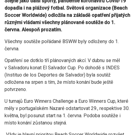
Stejně jako další sporty, pandemie koronaviru Covid-19
dopadla i na plážový fotbal. Světová organizace (Beach
Soccer Worldwide) odložila na základě opatření přijatých
různými vládami všechny plánované soutěže do 1.
června. Alespoň prozatím.
Všechny soutěže pořádané BSWW byly odloženy do 1.
června.
Opatření se dotklo tří plánovaných akcí. V dubnu se měl
v Salvadoru konat El Salvador Cup. Po dohodě s INDES
(Instituo de los Deportes de Salvador) byla soutěž
odložena na srpen s tím, že místo konání bude ještě
potvrzeno.
U turnajů Euro Winners Challenge a Euro Winners Cup, které
měly v portugalském Nazaré odstartovat 29., respektive 30.
května, byl posunut start na 1. června. Podoba soutěže i
místo konání zůstanou stejná.
„Vždy je hlavní prioritou Beach Soccer Worldwide rozvíjet