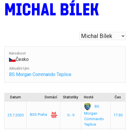
MICHAL BÍLEK
Národnost
Česko
Aktuální tým
BS Morgan Commando Teplice
Datum
Domácí
Statistiky
Hosté
Čas
BS
Morgan
BSS Praha
25.7.2020
0 - 9
17:30
Commando
Teplice