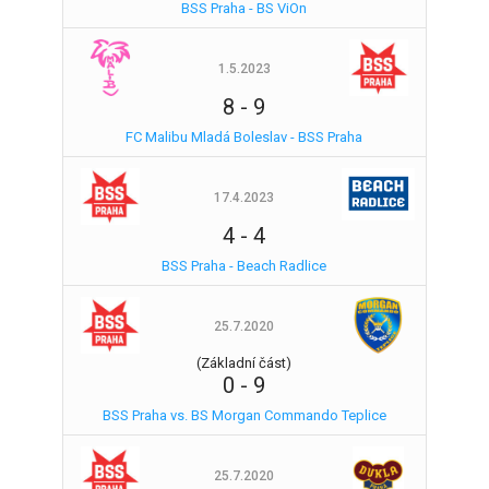
BSS Praha - BS ViOn
1.5.2023
8
-
9
FC Malibu Mladá Boleslav - BSS Praha
17.4.2023
4
-
4
BSS Praha - Beach Radlice
25.7.2020
(Základní část)
0
-
9
BSS Praha vs. BS Morgan Commando Teplice
25.7.2020