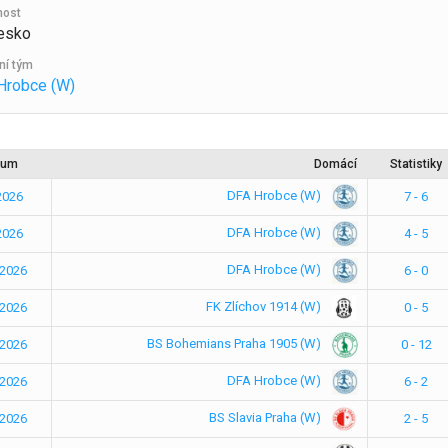
nost
esko
ní tým
Hrobce (W)
tum
Domácí
Statistiky
DFA Hrobce (W)
2026
7 - 6
DFA Hrobce (W)
2026
4 - 5
DFA Hrobce (W)
.2026
6 - 0
FK Zlíchov 1914 (W)
.2026
0 - 5
BS Bohemians Praha 1905 (W)
.2026
0 - 12
DFA Hrobce (W)
.2026
6 - 2
BS Slavia Praha (W)
.2026
2 - 5