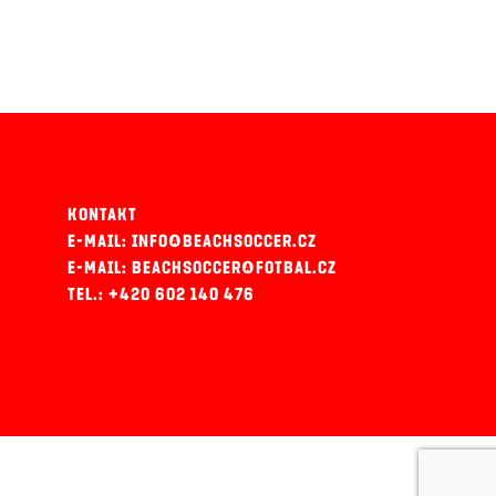
KONTAKT
E-MAIL: INFO@BEACHSOCCER.CZ
E-MAIL: BEACHSOCCER@FOTBAL.CZ
TEL.: +420 602 140 476