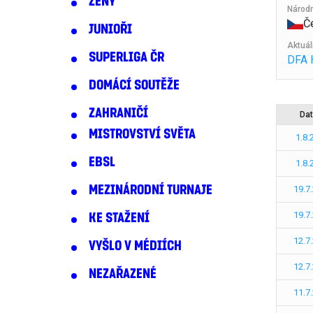
ŽENY
Národ
Č
JUNIOŘI
Aktuál
SUPERLIGA ČR
DFA 
DOMÁCÍ SOUTĚŽE
ZAHRANIČÍ
Da
MISTROVSTVÍ SVĚTA
1.8.
EBSL
1.8.
MEZINÁRODNÍ TURNAJE
19.7
19.7
KE STAŽENÍ
12.7
VYŠLO V MÉDIÍCH
12.7
NEZAŘAZENÉ
11.7