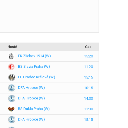
Hosté
Čas
FK Zlíchov 1914 (W)
15:20
BS Slavia Praha (W)
11:20
FC Hradec Králové (W)
15:15
DFA Hrobce (W)
10:15
DFA Hrobce (W)
14:00
BS Dukla Praha (W)
11:30
DFA Hrobce (W)
15:15