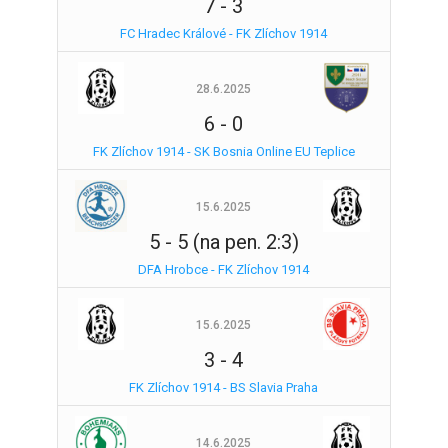
7
-
3
FC Hradec Králové - FK Zlíchov 1914
28.6.2025
6
-
0
FK Zlíchov 1914 - SK Bosnia Online EU Teplice
15.6.2025
5
-
5 (na pen. 2:3)
DFA Hrobce - FK Zlíchov 1914
15.6.2025
3
-
4
FK Zlíchov 1914 - BS Slavia Praha
14.6.2025