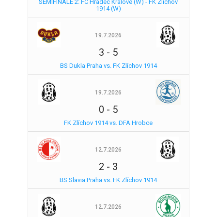
SEMIFINÁLE 2: FC Hradec Králové (W) - FK Zlíchov
1914 (W)
19.7.2026
3
-
5
BS Dukla Praha vs. FK Zlíchov 1914
19.7.2026
0
-
5
FK Zlíchov 1914 vs. DFA Hrobce
12.7.2026
2
-
3
BS Slavia Praha vs. FK Zlíchov 1914
12.7.2026