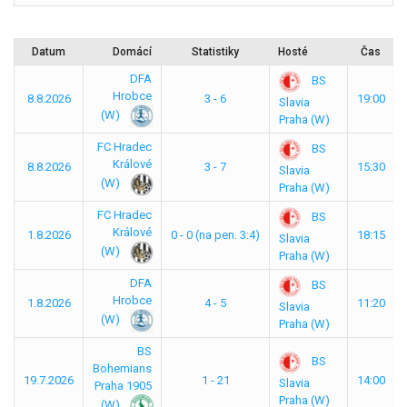
Datum
Domácí
Statistiky
Hosté
Čas
DFA
BS
Hrobce
8.8.2026
3 - 6
19:00
Slavia
(W)
Praha (W)
FC Hradec
BS
Králové
8.8.2026
3 - 7
15:30
Slavia
(W)
Praha (W)
FC Hradec
BS
Králové
1.8.2026
0 - 0 (na pen. 3:4)
18:15
Slavia
(W)
Praha (W)
DFA
BS
Hrobce
1.8.2026
4 - 5
11:20
Slavia
(W)
Praha (W)
BS
BS
Bohemians
19.7.2026
1 - 21
14:00
Slavia
Praha 1905
Praha (W)
(W)