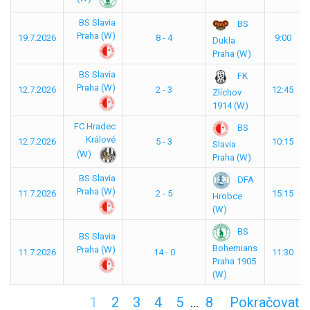
BS Slavia
BS
Praha (W)
19.7.2026
8 - 4
9:00
Dukla
Praha (W)
BS Slavia
FK
Praha (W)
12.7.2026
2 - 3
12:45
Zlíchov
1914 (W)
FC Hradec
BS
Králové
12.7.2026
5 - 3
10:15
Slavia
(W)
Praha (W)
BS Slavia
DFA
Praha (W)
11.7.2026
2 - 5
15:15
Hrobce
(W)
BS
BS Slavia
Bohemians
Praha (W)
11.7.2026
14 - 0
11:30
Praha 1905
(W)
1
2
3
4
5
…
8
Pokračovat