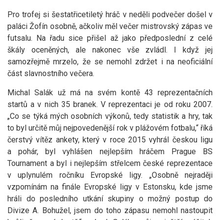
Pro trofej si šestatřicetiletý hráč v neděli podvečer došel v
paláci Žofín osobně, ačkoliv měl večer mistrovský zápas ve
futsalu. Na řadu sice přišel až jako předposlední z celé
škály oceněných, ale nakonec vše zvládl. I když jej
samozřejmě mrzelo, že se nemohl zdržet i na neoficiální
část slavnostního večera.
Michal Salák už má na svém kontě 43 reprezentačních
startů a v nich 35 branek. V reprezentaci je od roku 2007.
„Co se týká mých osobních výkonů, tedy statistik a hry, tak
to byl určitě můj nejpovedenější rok v plážovém fotbalu,“ říká
čerstvý vítěz ankety, který v roce 2015 vyhrál českou ligu
a pohár, byl vyhlášen nejlepším hráčem Prague BS
Tournament a byl i nejlepším střelcem české reprezentace
v uplynulém ročníku Evropské ligy. „Osobně nejraději
vzpomínám na finále Evropské ligy v Estonsku, kde jsme
hráli do posledního utkání skupiny o možný postup do
Divize A. Bohužel, jsem do toho zápasu nemohl nastoupit