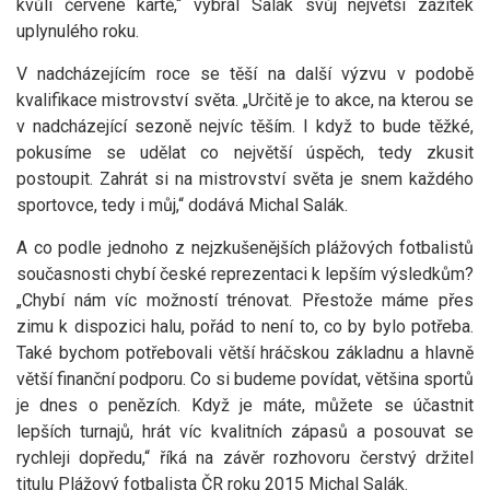
kvůli červené kartě,“ vybral Salák svůj největší zážitek
uplynulého roku.
V nadcházejícím roce se těší na další výzvu v podobě
kvalifikace mistrovství světa. „Určitě je to akce, na kterou se
v nadcházející sezoně nejvíc těším. I když to bude těžké,
pokusíme se udělat co největší úspěch, tedy zkusit
postoupit. Zahrát si na mistrovství světa je snem každého
sportovce, tedy i můj,“ dodává Michal Salák.
A co podle jednoho z nejzkušenějších plážových fotbalistů
současnosti chybí české reprezentaci k lepším výsledkům?
„Chybí nám víc možností trénovat. Přestože máme přes
zimu k dispozici halu, pořád to není to, co by bylo potřeba.
Také bychom potřebovali větší hráčskou základnu a hlavně
větší finanční podporu. Co si budeme povídat, většina sportů
je dnes o penězích. Když je máte, můžete se účastnit
lepších turnajů, hrát víc kvalitních zápasů a posouvat se
rychleji dopředu,“ říká na závěr rozhovoru čerstvý držitel
titulu Plážový fotbalista ČR roku 2015 Michal Salák.