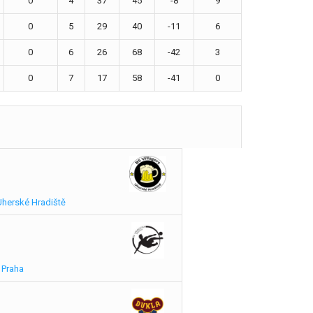
0
4
37
45
-8
9
0
5
29
40
-11
6
0
6
26
68
-42
3
0
7
17
58
-41
0
Uherské Hradiště
 Praha