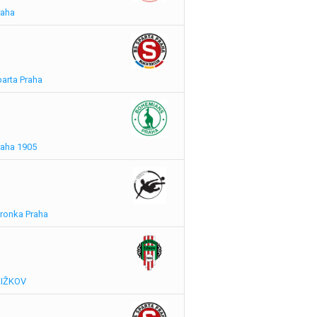
raha
parta Praha
raha 1905
dronka Praha
 ŽIŽKOV