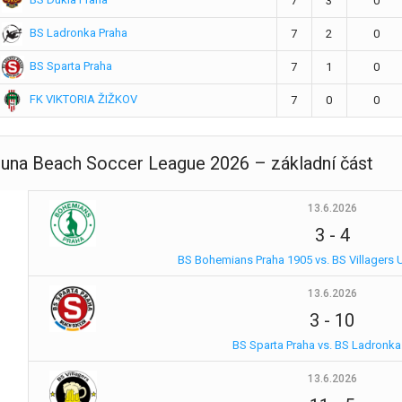
7
3
0
BS Ladronka Praha
7
2
0
BS Sparta Praha
7
1
0
FK VIKTORIA ŽIŽKOV
7
0
0
tuna Beach Soccer League 2026 – základní část
13.6.2026
3
-
4
BS Bohemians Praha 1905 vs. BS Villagers 
13.6.2026
3
-
10
BS Sparta Praha vs. BS Ladronka
13.6.2026