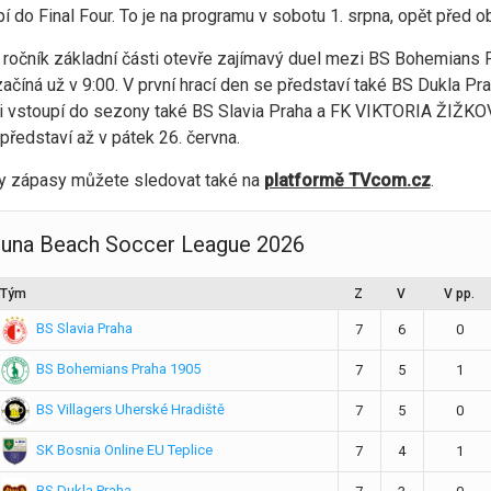
í do Final Four. To je na programu v sobotu 1. srpna, opět před 
 ročník základní části otevře zajímavý duel mezi BS Bohemians 
ačíná už v 9:00. V první hrací den se představí také BS Dukla Pr
i vstoupí do sezony také BS Slavia Praha a FK VIKTORIA ŽIŽKOV.
představí až v pátek 26. června.
y zápasy můžete sledovat také na
platformě TVcom.cz
.
tuna Beach Soccer League 2026
Tým
Z
V
V pp.
BS Slavia Praha
7
6
0
BS Bohemians Praha 1905
7
5
1
BS Villagers Uherské Hradiště
7
5
0
SK Bosnia Online EU Teplice
7
4
1
BS Dukla Praha