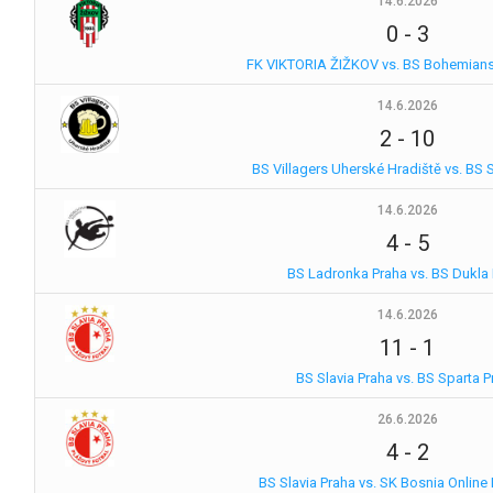
14.6.2026
0
-
3
FK VIKTORIA ŽIŽKOV vs. BS Bohemians
14.6.2026
2
-
10
BS Villagers Uherské Hradiště vs. BS S
14.6.2026
4
-
5
BS Ladronka Praha vs. BS Dukla
14.6.2026
11
-
1
BS Slavia Praha vs. BS Sparta 
26.6.2026
4
-
2
BS Slavia Praha vs. SK Bosnia Online