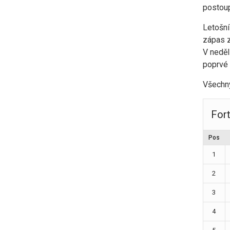
postoup
Letošní
zápas z
V neděl
poprvé 
Všechn
For
Pos
1
2
3
4