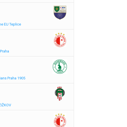
ne EU Teplice
 Praha
ians Praha 1905
 ŽIŽKOV