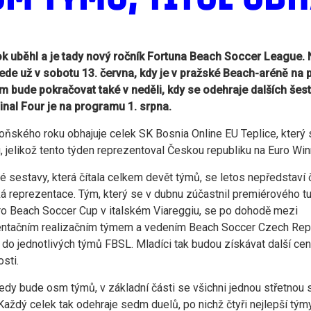
ok uběhl a je tady nový ročník Fortuna Beach Soccer League.
ede už v sobotu 13. června, kdy je v pražské Beach-aréně na
 bude pokračovat také v neděli, kdy se odehraje dalších šest
inal Four je na programu 1. srpna.
 loňského roku obhajuje celek SK Bosnia Online EU Teplice, kter
, jelikož tento týden reprezentoval Českou republiku na Euro W
é sestavy, která čítala celkem devět týmů, se letos nepředstaví
ká reprezentace. Tým, který se v dubnu zúčastnil premiérového tu
o Beach Soccer Cup v italském Viareggiu, se po dohodě mezi
ntačním realizačním týmem a vedením Beach Soccer Czech Repu
l do jednotlivých týmů FBSL. Mladíci tak budou získávat další ce
sti.
tedy bude osm týmů, v základní části se všichni jednou střetnou 
Každý celek tak odehraje sedm duelů, po nichž čtyři nejlepší tým