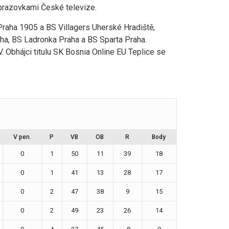
obrazovkami České televize.
Praha 1905 a BS Villagers Uherské Hradiště,
aha, BS Ladronka Praha a BS Sparta Praha.
 Obhájci titulu SK Bosnia Online EU Teplice se
V pen.
P
VB
OB
R
Body
0
1
50
11
39
18
0
1
41
13
28
17
0
2
47
38
9
15
0
2
49
23
26
14