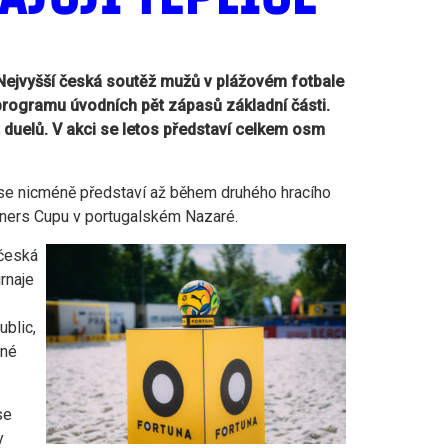
 Nejvyšší česká soutěž mužů v plážovém fotbale
 programu úvodních pět zápasů základní části.
 duelů. V akci se letos představí celkem osm
ý se nicméně představí až během druhého hracího
inners Cupu v portugalském Nazaré.
 česká
rnaje
blic,
nné
se
y