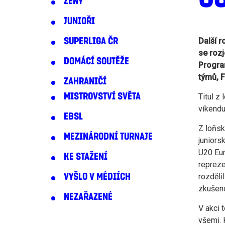
ŽENY
JUNIOŘI
SUPERLIGA ČR
Další r
se rozj
DOMÁCÍ SOUTĚŽE
Program
týmů, F
ZAHRANIČÍ
MISTROVSTVÍ SVĚTA
Titul z
víkendu
EBSL
Z loňsk
MEZINÁRODNÍ TURNAJE
juniors
U20 Eur
KE STAŽENÍ
repreze
VYŠLO V MÉDIÍCH
rozděli
zkušeno
NEZAŘAZENÉ
V akci 
všemi. 