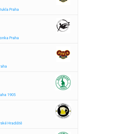
Dukla Praha
ronka Praha
raha
raha 1905
rské Hradiště