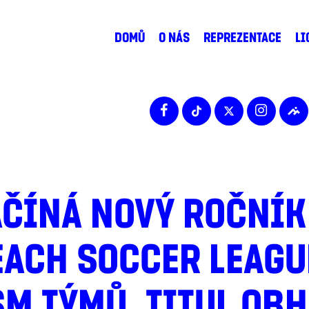
DOMŮ
O NÁS
REPREZENTACE
LI
AČÍNÁ NOVÝ ROČNÍK
ACH SOCCER LEAGUE
M TÝMŮ, TITUL OBH