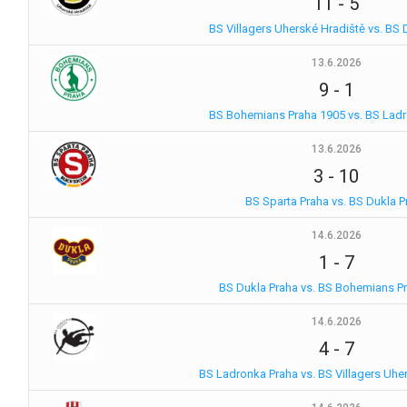
11
-
5
BS Villagers Uherské Hradiště vs. BS 
13.6.2026
9
-
1
BS Bohemians Praha 1905 vs. BS Lad
13.6.2026
3
-
10
BS Sparta Praha vs. BS Dukla P
14.6.2026
1
-
7
BS Dukla Praha vs. BS Bohemians P
14.6.2026
4
-
7
BS Ladronka Praha vs. BS Villagers Uhe