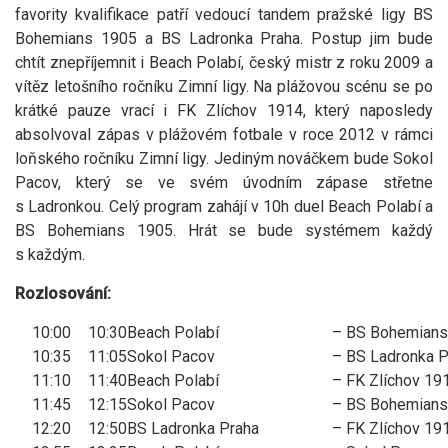
favority kvalifikace patří vedoucí tandem pražské ligy BS
Bohemians 1905 a BS Ladronka Praha. Postup jim bude
chtít znepříjemnit i Beach Polabí, český mistr z roku 2009 a
vítěz letošního ročníku Zimní ligy. Na plážovou scénu se po
krátké pauze vrací i FK Zlíchov 1914, který naposledy
absolvoval zápas v plážovém fotbale v roce 2012 v rámci
loňského ročníku Zimní ligy. Jediným nováčkem bude Sokol
Pacov, který se ve svém úvodním zápase střetne
s Ladronkou. Celý program zahájí v 10h duel Beach Polabí a
BS Bohemians 1905. Hrát se bude systémem každý
s každým.
Rozlosování:
10:00
10:30
Beach Polabí
–
BS Bohemians
10:35
11:05
Sokol Pacov
–
BS Ladronka P
11:10
11:40
Beach Polabí
–
FK Zlíchov 19
11:45
12:15
Sokol Pacov
–
BS Bohemians
12:20
12:50
BS Ladronka Praha
–
FK Zlíchov 19