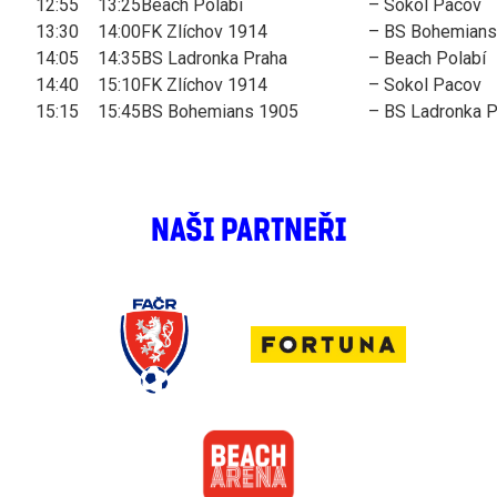
12:55
13:25
Beach Polabí
–
Sokol Pacov
13:30
14:00
FK Zlíchov 1914
–
BS Bohemians
14:05
14:35
BS Ladronka Praha
–
Beach Polabí
14:40
15:10
FK Zlíchov 1914
–
Sokol Pacov
15:15
15:45
BS Bohemians 1905
–
BS Ladronka P
NAŠI PARTNEŘI