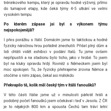
tréninkového kempu, který je opravdu hodně výživný, přímo
do turnajové etapy, kde čeká týmy 4-5 utkání ve velmi
vysokém tempu.
Po kterém zápase jsi byl s výkonem týmu
nejspokojenější?
I přes porážku s Itálií. Domácím jsme to taktickou a hodně
fyzicky náročnou hrou pořádně znechutili. Přišel plný dům a
lidi chtěli vidět exhibici v podání Italů. Tu jsme ovšem
nepřipustili a na stadionu bylo ticho, jako v hrobě. To jsem
byl na kluky opravdu hrdý. Rovněž s Německem jsem byl
moc spokojen. To, že fyzicky přehrajeme zrovna Němce a
otočíme s nimi zápas, čekal asi málokdo.
Překvapilo tě, kolik měl český tým v Itálii fanoušků?
V této části Itálie jsme už v minulosti párkrát hráli a
podobný počet fanoušků jsem očekával i teď v Jesolu. Z ČR
je to nějakých 800 km a spousta Čechů tam tráví letní