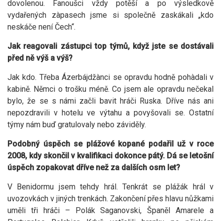
dovolenou. Fanoušci vždy potěší a po výsledkově
vydařených zàpasech jsme si společně zaskákali „kdo
neskáče není Čech“.
Jak reagovali zástupci top týmů, když jste se dostávali
před ně výš a výš?
Jak kdo. Třeba Ázerbájdžànci se opravdu hodně pohàdali v
kabině. Němci o trošku méně. Co jsem ale opravdu nečekal
bylo, že se s námi začli bavit hráči Ruska. Dříve nás ani
nepozdravili v hotelu ve výtahu a povyšovali se. Ostatní
týmy nám buď gratulovaly nebo záviděly.
Podobný úspěch se plážové kopané podařil už v roce
2008, kdy skončil v kvalifikaci dokonce pátý. Dá se letošní
úspěch zopakovat dříve než za dalších osm let?
V Benidormu jsem tehdy hrál. Tenkrát se plážák hrál v
uvozovkách v jiných trenkách. Zakončení přes hlavu nůžkami
uměli tři hráči – Polák Saganovski, Španěl Amarele a