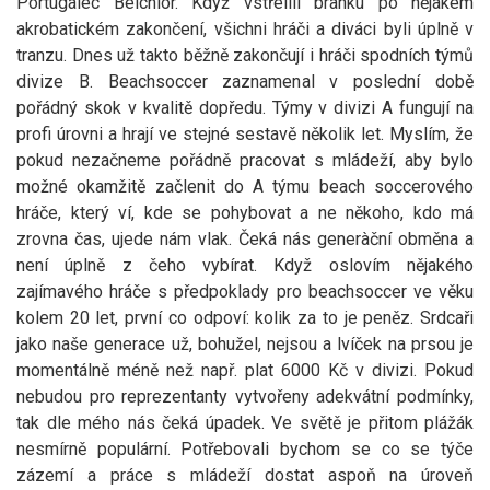
Portugalec Belchior. Když vstřelili branku po nějakém
akrobatickém zakončení, všichni hráči a diváci byli úplně v
tranzu. Dnes už takto běžně zakončují i hráči spodních týmů
divize B. Beachsoccer zaznamenal v poslední době
pořádný skok v kvalitě dopředu. Týmy v divizi A fungují na
profi úrovni a hrají ve stejné sestavě několik let. Myslím, že
pokud nezačneme pořádně pracovat s mládeží, aby bylo
možné okamžitě začlenit do A týmu beach soccerového
hráče, který ví, kde se pohybovat a ne někoho, kdo má
zrovna čas, ujede nám vlak. Čeká nás generàční obměna a
není úplně z čeho vybírat. Když oslovím nějakého
zajímavého hráče s předpoklady pro beachsoccer ve věku
kolem 20 let, první co odpoví: kolik za to je peněz. Srdcaři
jako naše generace už, bohužel, nejsou a lvíček na prsou je
momentálně méně než např. plat 6000 Kč v divizi. Pokud
nebudou pro reprezentanty vytvořeny adekvátní podmínky,
tak dle mého nás čeká úpadek. Ve světě je přitom plážák
nesmírně populární. Potřebovali bychom se co se týče
zázemí a práce s mládeží dostat aspoň na úroveň