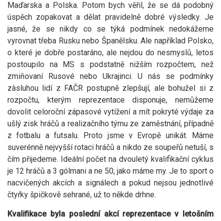
Maďarska a Polska. Potom bych věřil, že se dá podobný
úspěch zopakovat a dělat pravidelně dobré výsledky. Je
jasné, že se nikdy co se týká podmínek nedokážeme
vyrovnat třeba Rusku nebo Španělsku. Ale například Polsko,
o které je dobře postaráno, ale nejdou do nesmyslů, letos
postoupilo na MS s podstatně nižším rozpočtem, než
zmiňovaní Rusové nebo Ukrajinci. U nás se podmínky
zàsluhou lidí z FAČR postupně zlepšují, ale bohužel si z
rozpočtu, kterým reprezentace disponuje, nemůžeme
dovolit celoroční zápasové vytížení a mít pokryté výdaje za
ušlý zisk hráčů a realizačního týmu ze zaměstnání, případně
z fotbalu a futsalu. Proto jsme v Evropě unikát. Máme
suverénně nejvyšší rotaci hráčů a nikdo ze soupeřů netuší, s
čím přijedeme. Ideální počet na dvouletý kvalifikační cyklus
je 12 hráčů a 3 gólmani a ne 50, jako máme my. Je to sport o
nacvičených akcích a signálech a pokud nejsou jednotlivé
čtyŕky špičkově sehrané, už to někde drhne.
Kvalifikace byla poslední akcí reprezentace v letošním