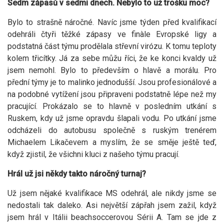
Sedm zápasů v sedmi dnech. Nebylo to už trošku moc?
Bylo to strašně náročné. Navíc jsme týden před kvalifikací
odehráli čtyři těžké zápasy ve finàle Evropské ligy a
podstatná část týmu prodělala střevní virózu. K tomu teploty
kolem třicítky. Já za sebe můžu říci, že ke konci kvaldy už
jsem nemohl. Bylo to především o hlavě a morálu. Pro
přední týmy je to malinko jednodušší. Jsou profesionálové a
na podobné vytížení jsou připraveni podstatně lépe než my
pracující. Prokázalo se to hlavně v posledním utkání s
Ruskem, kdy už jsme opravdu šlapali vodu. Po utkání jsme
odcházeli do autobusu společně s ruským trenérem
Michaelem Likačevem a myslím, že se směje ještě teď,
když zjistil, že všichni kluci z našeho týmu pracují.
Hrál už jsi někdy takto náročný turnaj?
Už jsem nějaké kvalifikace MS odehrál, ale nikdy jsme se
nedostali tak daleko. Asi největší zápřah jsem zažil, když
jsem hrál v Itálii beachsoccerovou Sérii A. Tam se jde z