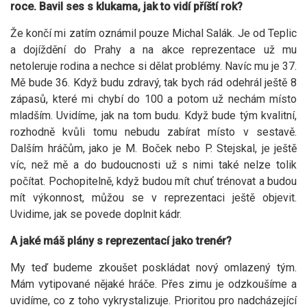
roce. Bavil ses s klukama, jak to vidí příští rok?
Že končí mi zatím oznámil pouze Michal Salák. Je od Teplic
a dojíždění do Prahy a na akce reprezentace už mu
netoleruje rodina a nechce si dělat problémy. Navíc mu je 37.
Mě bude 36. Když budu zdravý, tak bych rád odehrál ještě 8
zápasů, které mi chybí do 100 a potom už nechám místo
mladším. Uvidíme, jak na tom budu. Když bude tým kvalitní,
rozhodně kvůli tomu nebudu zabírat místo v sestavě.
Dalším hráčům, jako je M. Boček nebo P. Stejskal, je ještě
víc, než mě a do budoucnosti už s nimi také nelze tolik
počítat. Pochopitelně, když budou mít chuť trénovat a budou
mít výkonnost, můžou se v reprezentaci ještě objevit.
Uvidime, jak se povede doplnit kádr.
A jaké máš plány s reprezentací jako trenér?
My teď budeme zkoušet poskládat nový omlazený tým.
Mám vytipované nějaké hráče. Přes zimu je odzkoušíme a
uvidíme, co z toho vykrystalizuje. Prioritou pro nadcházející