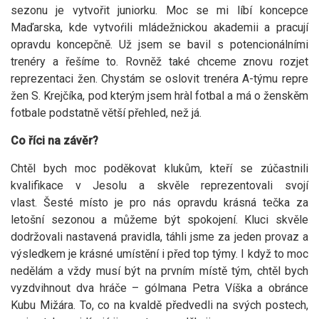
sezonu je vytvořit juniorku. Moc se mi líbí koncepce
Maďarska, kde vytvoŕili mládežnickou akademii a pracují
opravdu koncepčně. Už jsem se bavil s potencionálními
trenéry a řešíme to. Rovněž také chceme znovu rozjet
reprezentaci žen. Chystám se oslovit trenéra A-týmu repre
žen S. Krejčíka, pod kterým jsem hràl fotbal a má o ženskěm
fotbale podstatně větší přehled, než já.
Co říci na závěr?
Chtěl bych moc poděkovat klukům, kteří se zúčastnili
kvalifikace v Jesolu a skvěle reprezentovali svojí
vlast. Šesté místo je pro nás opravdu krásná tečka za
letošní sezonou a můžeme být spokojení. Kluci skvěle
dodržovali nastavená pravidla, táhli jsme za jeden provaz a
výsledkem je krásné umístění i před top týmy. I když to moc
nedělám a vždy musí být na prvním místě tým, chtěl bych
vyzdvihnout dva hráče – gólmana Petra Víška a obránce
Kubu Mižára. To, co na kvaldě předvedli na svých postech,