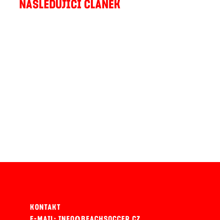
NÁSLEDUJÍCÍ ČLÁNEK
KONTAKT
E-MAIL: INFO@BEACHSOCCER.CZ