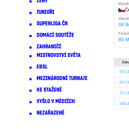
ŽENY
Národ
Č
JUNIOŘI
Aktuál
SUPERLIGA ČR
SK Bo
Předch
DOMÁCÍ SOUTĚŽE
BS M
ZAHRANIČÍ
MISTROVSTVÍ SVĚTA
Dat
EBSL
25.7.
MEZINÁRODNÍ TURNAJE
25.7.
KE STAŽENÍ
12.7.
VYŠLO V MÉDIÍCH
24.6.
NEZAŘAZENÉ