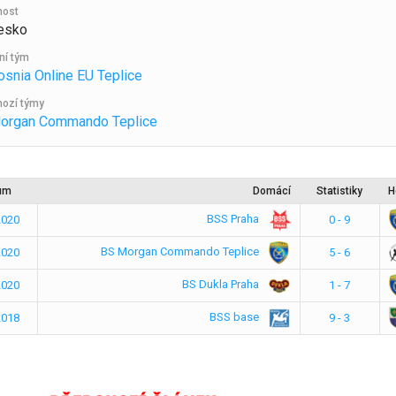
nost
esko
ní tým
snia Online EU Teplice
ozí týmy
organ Commando Teplice
um
Domácí
Statistiky
H
BSS Praha
2020
0 - 9
BS Morgan Commando Teplice
2020
5 - 6
BS Dukla Praha
2020
1 - 7
BSS base
2018
9 - 3