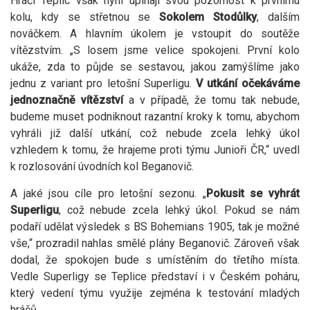
Hráči Teplic však nyní upínají svou pozornost k prvnímu
kolu, kdy se střetnou se
Sokolem Stodůlky
, dalším
nováčkem. A hlavním úkolem je vstoupit do soutěže
vítězstvím. „S losem jsme velice spokojeni. První kolo
ukáže, zda to půjde se sestavou, jakou zamýšlíme jako
jednu z variant pro letošní Superligu.
V utkání očekáváme
jednoznačně vítězství
a v případě, že tomu tak nebude,
budeme muset podniknout razantní kroky k tomu, abychom
vyhráli již další utkání, což nebude zcela lehký úkol
vzhledem k tomu, že hrajeme proti týmu Junioři ČR,“ uvedl
k rozlosování úvodních kol Beganovič.
A jaké jsou cíle pro letošní sezonu. „
Pokusit se vyhrát
Superligu
, což nebude zcela lehký úkol. Pokud se nám
podaří udělat výsledek s BS Bohemians 1905, tak je možné
vše,“ prozradil nahlas smělé plány Beganovič. Zároveň však
dodal, že spokojen bude s umístěním do třetího místa.
Vedle Superligy se Teplice představí i v Českém poháru,
který vedení týmu využije zejména k testování mladých
hráčů.