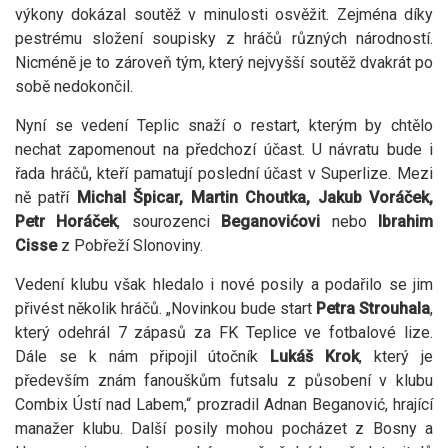
výkony dokázal soutěž v minulosti osvěžit. Zejména díky
pestrému složení soupisky z hráčů různých národností.
Nicméně je to zároveň tým, který nejvyšší soutěž dvakrát po
sobě nedokončil.
Nyní se vedení Teplic snaží o restart, kterým by chtělo
nechat zapomenout na předchozí účast. U návratu bude i
řada hráčů, kteří pamatují poslední účast v Superlize. Mezi
ně patří
Michal Špicar, Martin Choutka, Jakub Voráček,
Petr Horáček
, sourozenci
Beganovićovi
nebo
Ibrahim
Cisse
z Pobřeží Slonoviny.
Vedení klubu však hledalo i nové posily a podařilo se jim
přivést několik hráčů. „Novinkou bude start
Petra Strouhala
,
který odehrál 7 zápasů za FK Teplice ve fotbalové lize.
Dále se k nám připojil útočník
Lukáš Krok
, který je
především znám fanouškům futsalu z působení v klubu
Combix Ústí nad Labem,“ prozradil Adnan Beganović, hrající
manažer klubu. Další posily mohou pocházet z Bosny a