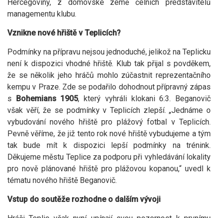
Hercegoviny, z domovské země čelních představitelů
managementu klubu.
Vznikne nové hřiště v Teplicích?
Podmínky na přípravu nejsou jednoduché, jelikož na Teplicku
není k dispozici vhodné hřiště. Klub tak přijal s povděkem,
že se několik jeho hráčů mohlo zúčastnit reprezentačního
kempu v Praze. Zde se podařilo dohodnout přípravný zápas
s
Bohemians 1905
, který vyhráli klokani 6:3. Beganovič
však věří, že se podmínky v Teplicích zlepší. „Jednáme o
vybudování nového hřiště pro plážový fotbal v Teplicích.
Pevně věříme, že již tento rok nové hřiště vybudujeme a tým
tak bude mít k dispozici lepší podmínky na trénink.
Děkujeme městu Teplice za podporu při vyhledávání lokality
pro nově plánované hřiště pro plážovou kopanou,“ uvedl k
tématu nového hřiště Beganovič.
Vstup do soutěže rozhodne o dalším vývoji