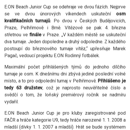
E.ON Beach Junior Cup se odehraje ve dvou fázích. Nejprve
se ve dvou únorových víkendech uskuteční
osm
kvalifikačních turnajů
. Po dvou v Českých Budějovicích,
Praze, Pelhřimově i Brně. Vítězové se pak 4. března
střetnou ve
finále
v Praze. „V každém městě se uskuteční
dva turnaje. Jeden dopoledne a druhý odpoledne. Z každého
postoupí do březnového turnaje vítěz,“ upřesňuje Marek
Pagač, vedoucí projektu E.ON Rodinný fotbálek.
Maximální počet přihlášených týmů do jednoho dílčího
turnaje je osm. K dnešnímu dni zbývá jediné poslední volné
místo, a to pro odpolední turnaj v Pelhřimově.
Přihlášeno je
tedy 63 družstev
, což je naprosto neuvěřitelné číslo a
svědčí o tom, že loňský premiérový ročník se nadmíru
vydařil.
E.ON Beach Junior Cup je pro kluby zaregistrované pod
FAČR a hráče kategorie U9, tedy hráče narozené 1. 1. 2008 a
mladší (dívky 1. 1. 2007 a mladší). Hrát se bude systémem