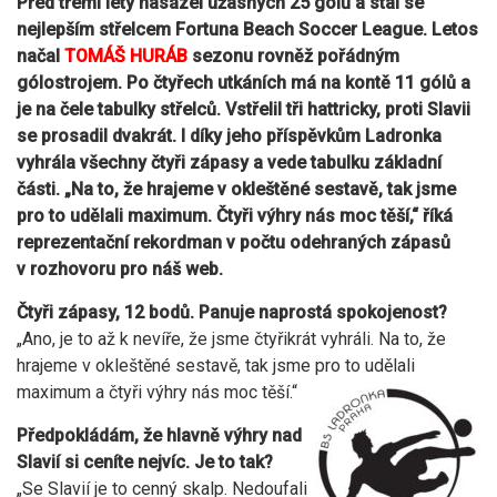
Před třemi lety nasázel úžasných 25 gólů a stal se
nejlepším střelcem Fortuna Beach Soccer League. Letos
načal
TOMÁŠ HURÁB
sezonu rovněž pořádným
gólostrojem. Po čtyřech utkáních má na kontě 11 gólů a
je na čele tabulky střelců. Vstřelil tři hattricky, proti Slavii
se prosadil dvakrát. I díky jeho příspěvkům Ladronka
vyhrála všechny čtyři zápasy a vede tabulku základní
části. „Na to, že hrajeme v okleštěné sestavě, tak jsme
pro to udělali maximum. Čtyři výhry nás moc těší,“ říká
reprezentační rekordman v počtu odehraných zápasů
v rozhovoru pro náš web.
Čtyři zápasy, 12 bodů. Panuje naprostá spokojenost?
„Ano, je to až k nevíře, že jsme čtyřikrát vyhráli. Na to, že
hrajeme v okleštěné sestavě, tak jsme pro to udělali
maximum a čtyři výhry nás moc těší.“
Předpokládám, že hlavně výhry nad
Slavií si ceníte nejvíc. Je to tak?
„Se Slavií je to cenný skalp. Nedoufali