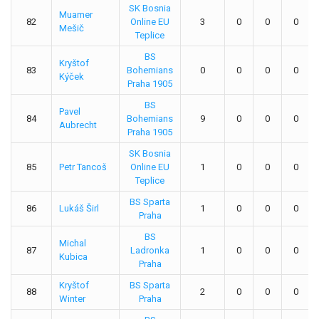
SK Bosnia
Muamer
82
Online EU
3
0
0
0
Mešič
Teplice
BS
Kryštof
83
Bohemians
0
0
0
0
Kýček
Praha 1905
BS
Pavel
84
Bohemians
9
0
0
0
Aubrecht
Praha 1905
SK Bosnia
85
Petr Tancoš
Online EU
1
0
0
0
Teplice
BS Sparta
86
Lukáš Širl
1
0
0
0
Praha
BS
Michal
87
Ladronka
1
0
0
0
Kubica
Praha
Kryštof
BS Sparta
88
2
0
0
0
Winter
Praha