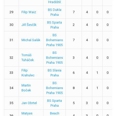
Hradiště
BS Dukla
29
Filip Waiz
7
4
0
0
Praha
BS Sparta
30
Jiří Ševčík
2
4
0
0
Praha
BS
31
Michal Salák
Bohemians
7
4
0
0
Praha 1905
BS
Tomáš
32
Bohemians
3
4
0
0
Tuháček
Praha 1905
Filip
BS Slavia
33
6
4
1
0
Krahulec
Praha
BS
Martin
34
Bohemians
8
4
1
0
Boček
Praha 1905
BS Sparta
35
Jan Obrtel
5
3
0
0
Praha
Matyas
Beach
36
4
3
0
0