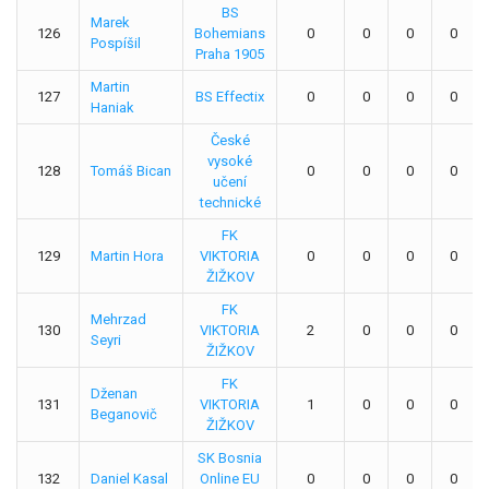
BS
Marek
126
Bohemians
0
0
0
0
Pospíšil
Praha 1905
Martin
127
BS Effectix
0
0
0
0
Haniak
České
vysoké
128
Tomáš Bican
0
0
0
0
učení
technické
FK
129
Martin Hora
VIKTORIA
0
0
0
0
ŽIŽKOV
FK
Mehrzad
130
VIKTORIA
2
0
0
0
Seyri
ŽIŽKOV
FK
Dženan
131
VIKTORIA
1
0
0
0
Beganovič
ŽIŽKOV
SK Bosnia
132
Daniel Kasal
Online EU
0
0
0
0