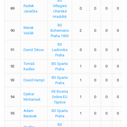
BS
Radek
Villagers
89
0
0
0
0
Janečka
Uherské
Hradiště
BS
Marek
90
Bohemians
2
0
0
0
Vašák
Praha 1905
BS
91
David Tetour
Ladronka
0
0
0
0
Praha
Tomáš
BS Sparta
92
1
0
0
0
Kadlec
Praha
BS Sparta
93
David Hampl
1
0
0
0
Praha
SK Bosnia
Djebar
94
Online EU
1
0
0
0
Mohamed
Teplice
Adam
BS Sparta
95
1
0
0
0
Beránek
Praha
BS