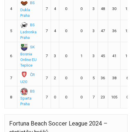
BS
4
7
4
0
0
3
48
30
12
Dukla
Praha
BS
5
7
4
0
0
3
47
36
12
Ladronka
Praha
SK
Bosnia
6
7
3
0
1
3
45
41
10
Online EU
Teplice
ČR
7
7
2
0
0
5
36
38
6
U20
BS
8
7
0
0
0
7
23
105
0
Sparta
Praha
Fortuna Beach Soccer League 2024 –