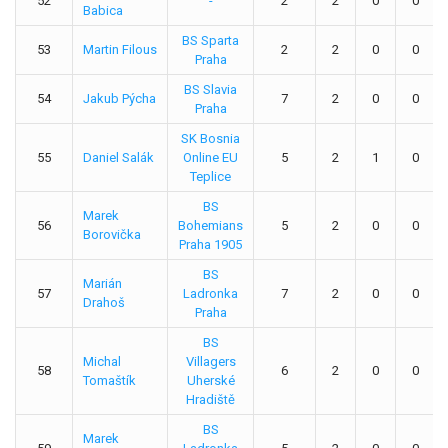
52
-
2
2
0
0
Babica
BS Sparta
53
Martin Filous
2
2
0
0
Praha
BS Slavia
54
Jakub Pýcha
7
2
0
0
Praha
SK Bosnia
55
Daniel Salák
Online EU
5
2
1
0
Teplice
BS
Marek
56
Bohemians
5
2
0
0
Borovička
Praha 1905
BS
Marián
57
Ladronka
7
2
0
0
Drahoš
Praha
BS
Michal
Villagers
58
6
2
0
0
Tomaštík
Uherské
Hradiště
BS
Marek