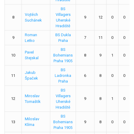
BS
Vojtěch
Villagers
8
9
12
0
0
Suchánek
Uherské
Hradiště
Roman
BS Dukla
9
7
11
0
0
Letko
Praha
BS
Pavel
10
Bohemians
8
9
1
0
Stejskal
Praha 1905
BS
Jakub
11
Ladronka
6
8
0
0
Špaček
Praha
BS
Miroslav
Villagers
12
9
8
1
0
Tomaštík
Uherské
Hradiště
BS
Miloslav
13
Bohemians
9
8
0
0
Klíma
Praha 1905