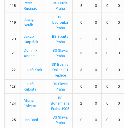
Peter
BS Dukla
118
8
0
0
0
Rusiňák
Praha
BS
Jáchym
119
Ladronka
0
0
0
0
Šerák
Praha
Jakub
BS Sparta
120
5
0
0
0
Karpíšek
Praha
Dominik
BS Slavia
121
3
0
0
0
Andrle
Praha
SK Bosnia
122
Lukáš Krok
Online EU
3
0
0
0
Teplice
Lukáš
BS Slavia
123
0
0
0
0
Kubišta
Praha
BS
Michal
124
Bohemians
2
0
0
0
Folejtar
Praha 1905
BS Slavia
125
Jan Bártl
0
0
0
0
Praha