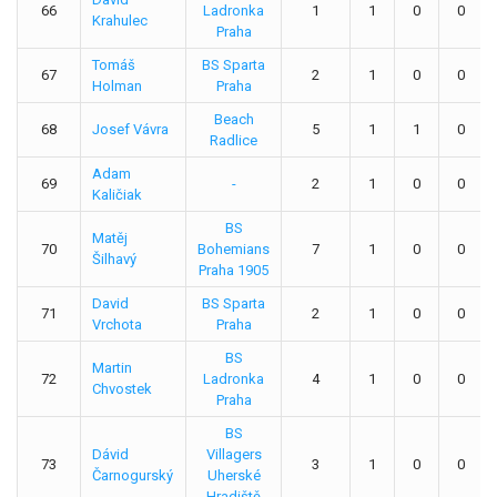
66
Ladronka
1
1
0
0
Krahulec
Praha
Tomáš
BS Sparta
67
2
1
0
0
Holman
Praha
Beach
68
Josef Vávra
5
1
1
0
Radlice
Adam
69
-
2
1
0
0
Kaličiak
BS
Matěj
70
Bohemians
7
1
0
0
Šilhavý
Praha 1905
David
BS Sparta
71
2
1
0
0
Vrchota
Praha
BS
Martin
72
Ladronka
4
1
0
0
Chvostek
Praha
BS
Dávid
Villagers
73
3
1
0
0
Čarnogurský
Uherské
Hradiště